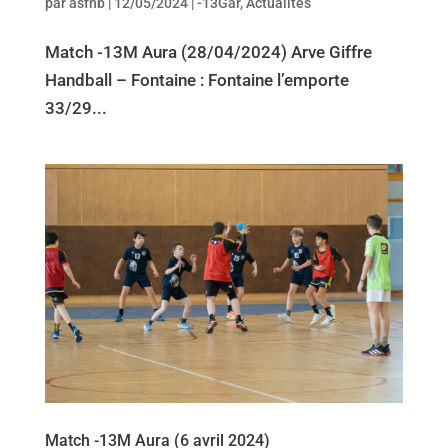
par
asfhb
|
12/05/2024
|
-13Gar
,
Actualites
Match -13M Aura (28/04/2024) Arve Giffre
Handball – Fontaine : Fontaine l’emporte
33/29...
Match -13M Aura (6 avril 2024)