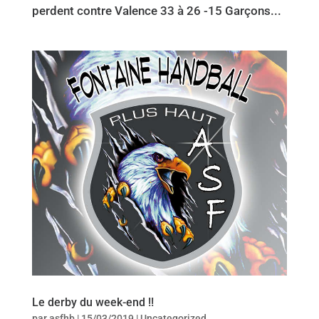
perdent contre Valence 33 à 26 -15 Garçons...
Le derby du week-end !!
par
asfhb
|
15/03/2019
|
Uncategorized