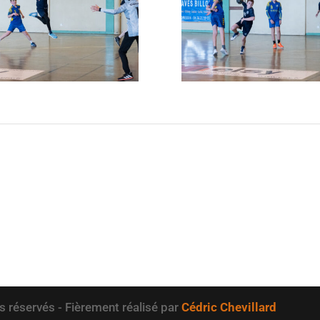
s réservés - Fièrement réalisé par
Cédric Chevillard