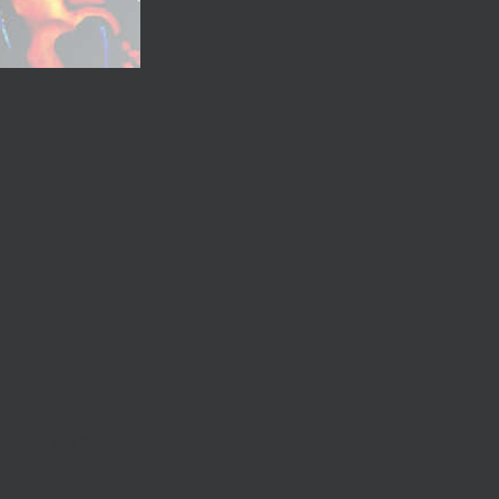
00
 à 16h00
net, à 18h00