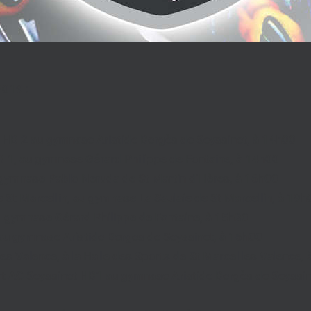
2019 :
t HB 2 au gymnase Aristide Bergès de Seyssinet, à 14h00
B 1, au gymnase Gérard Philippe de Fontaine, à 14h00
u gymnase Pablo Neruda de St Martin d’Hères, à 16h00
e St Marcellin, au gymnase La Saulaie de St Marcellin, à 19h
u gymnase Gérard Philippe de Fontaine, à 15h30
 au gymnase Aristide Berges de Seyssinet, à 16h00
les Valence, à la Halle des Sports de St Marcel les Valence,
ent AC Seyssinet HB1 au gymnase Aristide Bergès de Seyssi