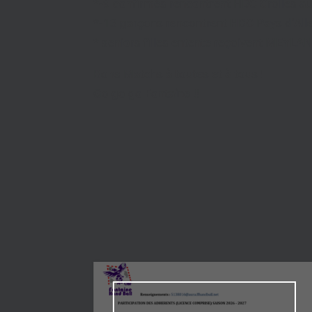
*-9 confirmés rencontrent HBC Crolles a
*-13 garçons rencontrent HBC Pays d’Alle
* seniors filles entente reçoivent MEYLA
Bons Matchs à toutes et à tous !
Go go go Fontaine !!