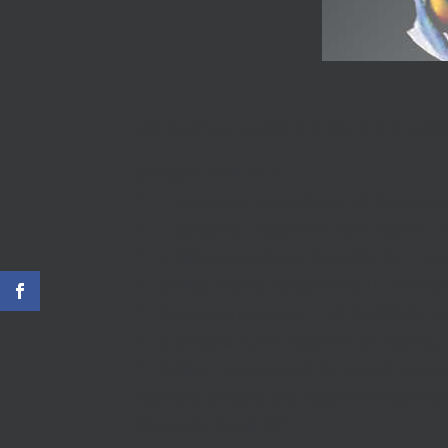
Les matchs du week-end des 6 et 7 avril 
Samedi 6 avril 2019 :
* -11 garçons 2 rencontrent AC Seyssine
* -11 garçons 1 reçoivent US St Egreve H
* -13 filles rencontrent Grenoble SMH a
*-15 filles entente rencontrent HB Pays d
*-15 garçons reçoivent HBC Coublevie, a
*-15 garçons AURA reçoivent St Etienne,
*-18 filles 1 rencontrent St Marcel Bourg 
* seniors garçons pré-régional rencontr
Dimanche 7 avril 2019 :