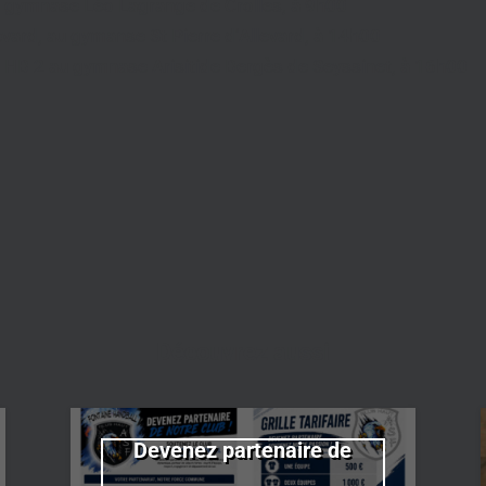
u gymnase Léo Lagrange de Crolles, à 9h00
vard, au gymanse St Pierre d’Allevard, à 14h00
N HB 2 au gymnase Arisitide Bergès de Seyssinet, à 16h00
Découvrez aussi
Devenez partenaire de