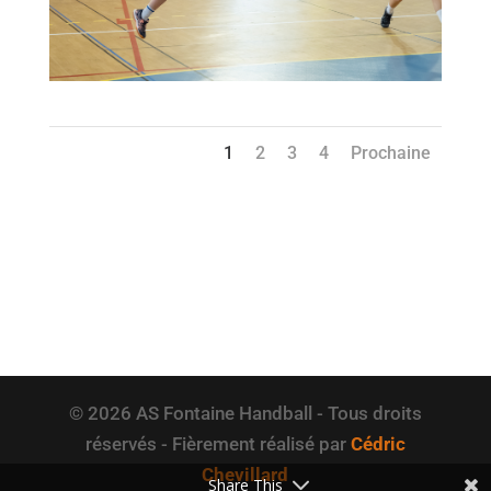
1
2
3
4
Prochaine
© 2026 AS Fontaine Handball - Tous droits
réservés - Fièrement réalisé par
Cédric
Chevillard
Share This