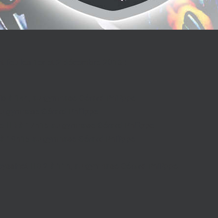
 lieu les 1er et 2 décembre 2018 :
is à 14h, au gymnase Gérard Philippe
 au gymnase Gérard Philippe
zille HB à 17h15 au gymnase Gérard Philippe
B à 19h15 au gymnase Gérard Philippe
Seyssinet HB 2 à 11h, au gymnase Gérard Philippe.