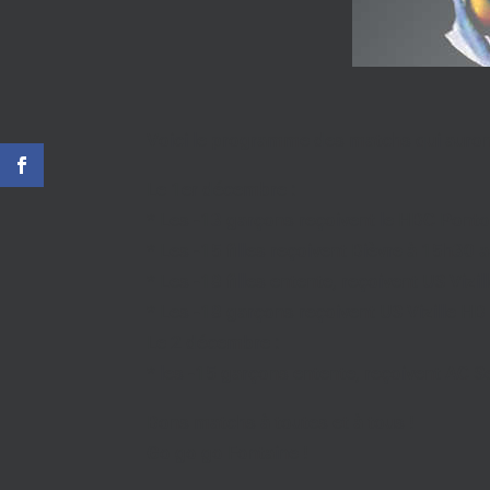
Voici le programme des matchs qui auront
Le 1er décembre :
* Les -13 garçons reçoivent le HBC Ponto
* Les -15 filles reçoivent Bièvre à 15h30
* Les -18 filles entente, reçoivent US Vi
* Les -18 garçons reçoivent US Vizille H
Le 2 décembre :
* les -15 garçons entente, reçoivent AC 
Bons matchs à toutes et à tous !
Go go go Fontaine !