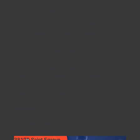
Les infos du mois :
Les chaussures Adidas stars de la rentrée
2018 : parfaites pour le handball, ces
chaussures sont très demandées et très
recherchées.
Les promos Asics du mois d’octobre : 20% de
remise sur une sélection de nouvelles
chaussures
Asics. Profitez-en vite !!!
Sportivement,
SARL sport-time
29 rue des Glairaux
38120 Saint Egreve