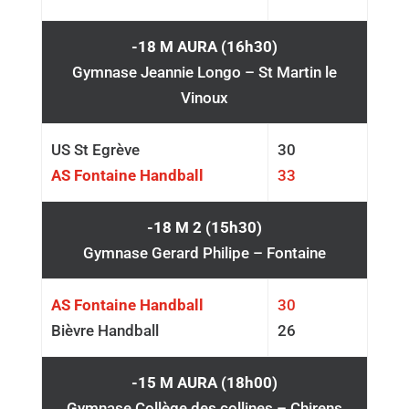
-18 M AURA (16h30)
Gymnase Jeannie Longo – St Martin le
Vinoux
US St Egrève
30
AS Fontaine Handball
33
-18 M 2 (15h30)
Gymnase Gerard Philipe – Fontaine
AS Fontaine Handball
30
Bièvre Handball
26
-15 M AURA (18h00)
Gymnase Collège des collines – Chirens