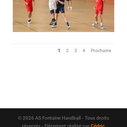
1
2
3
4
Prochaine
© 2026 AS Fontaine Handball - Tous droits
réservés - Fièrement réalisé par
Cédric