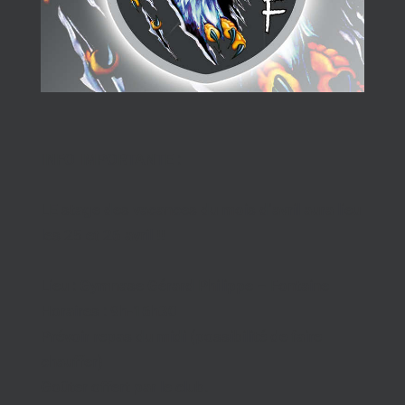
INFO IMPORTANTE :
LE stage des vacances du mois d’avril aura lieu
les 25 et 26 avril !!
Lieu : Gymnase Gérard Philippe – Fontaine
Horaires : 9h-16h30
Prévoir repas du midi (possibilité de faire
chauffer)
Goûter offert par le club.