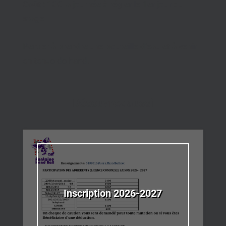
Coût : 10€ la journée à régler le 1er jour du
stage.
Penser à prendre une bouteille d’eau et à venir
en tenue de hand.
Découvrez aussi
Inscription 2026-2027