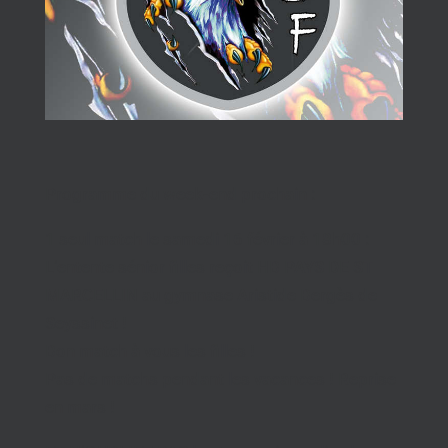
Programme du week-end prochain :
1 seul match le samedi 16 février à 18h00 :
L’entente sénior filles reçoit HB PAYS DE ST
MARCELLIN au gymnase Aristide Bergès de
Seyssinet !
Bon match à vous les filles !
Pas de matchs pendant les vacances ! Reprise
en mars !