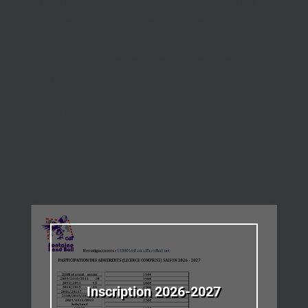
ET N’OUBLIEZ PAS le stage qui aura lieu les
28/02 et 01/03 à Gérard Philippe sous la
houlette bienveillante et sportive de Mus !
Les catégories concernées : -9 confirmés ; -11
; -13 et -15
A trés vite !
Découvrez aussi
Inscription 2026-2027